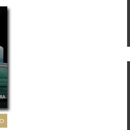
URA
GO