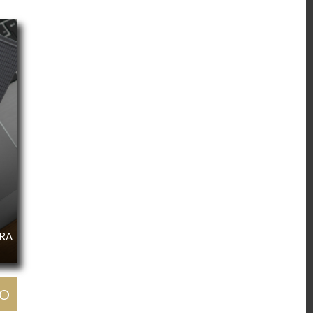
URA
GO