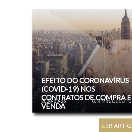
EFEITO DO CORONAVÍRUS
(COVID-19) NOS
CONTRATOS DE COMPRA E
2020-03-26
4
MIN. DE LEIT
VENDA
LER ARTI