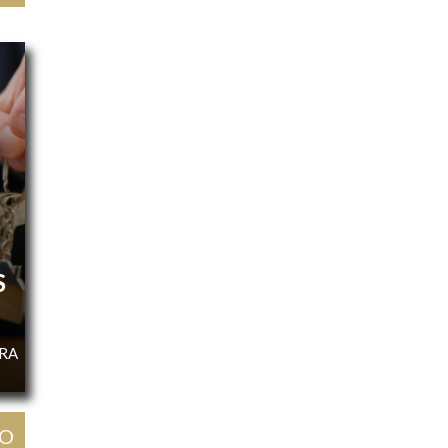
S
URA
GO