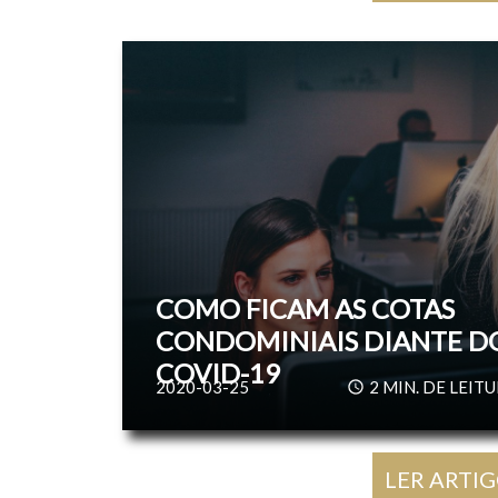
COMO FICAM AS COTAS
CONDOMINIAIS DIANTE D
COVID-19
2020-03-25
2
MIN. DE LEIT
LER ARTI