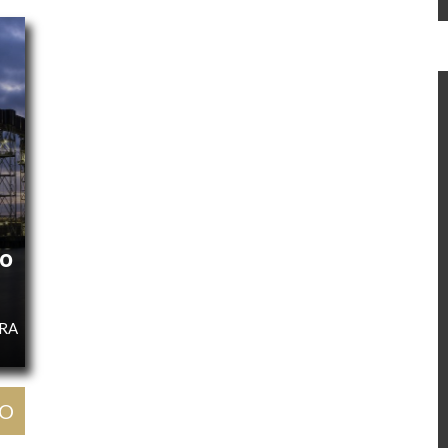
ão
URA
GO