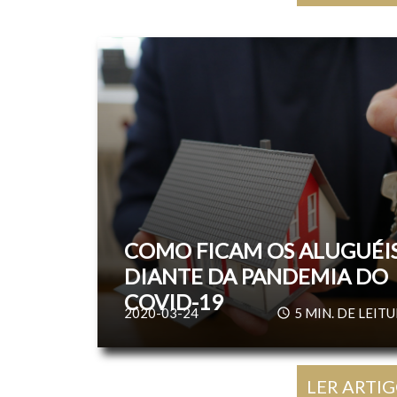
COMO FICAM OS ALUGUÉI
DIANTE DA PANDEMIA DO
COVID-19
2020-03-24
5
MIN. DE LEIT
LER ARTI