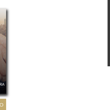
URA
GO