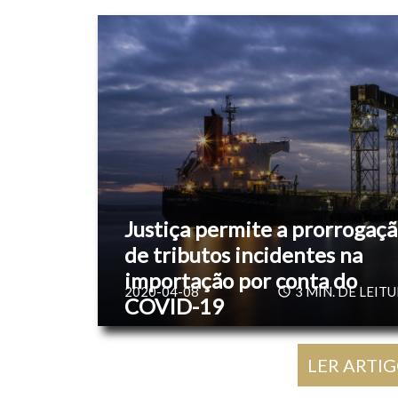
Justiça permite a prorrogaç
de tributos incidentes na
importação por conta do
2020-04-08
3
MIN. DE LEIT
COVID-19
LER ARTI