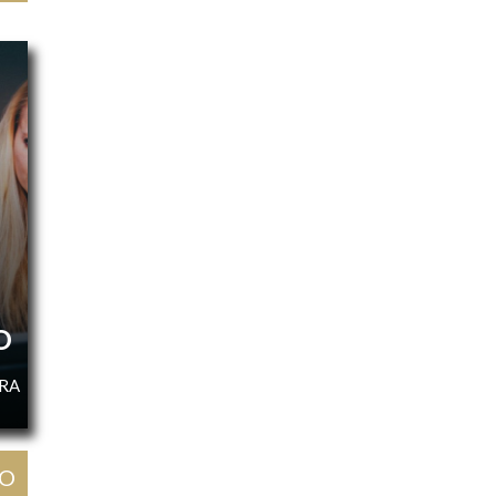
O
URA
GO