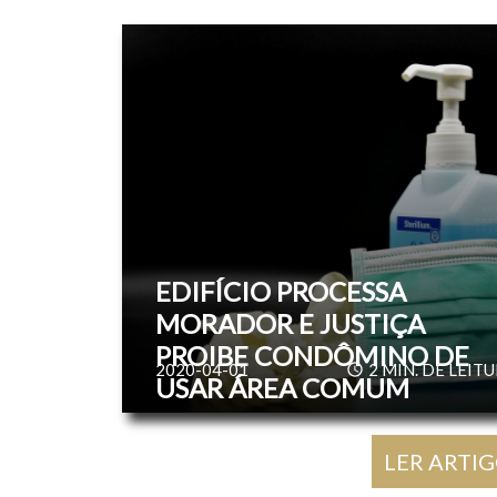
EDIFÍCIO PROCESSA
MORADOR E JUSTIÇA
PROIBE CONDÔMINO DE
2020-04-01
2
MIN. DE LEIT
USAR ÁREA COMUM
LER ARTI