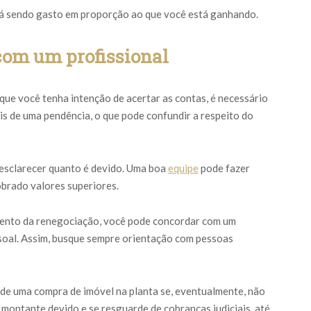
tá sendo gasto em proporção ao que você está ganhando.
com um profissional
que você tenha intenção de acertar as contas, é necessário
ais de uma pendência, o que pode confundir a respeito do
a esclarecer quanto é devido. Uma boa
equipe
pode fazer
obrado valores superiores.
omento da renegociação, você pode concordar com um
oal. Assim, busque sempre orientação com pessoas
de uma compra de imóvel na planta se, eventualmente, não
 montante devido e se resguarde de cobranças judiciais, até