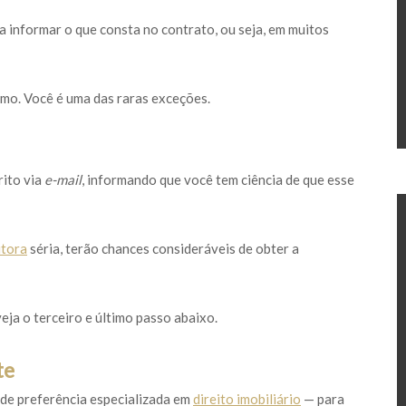
a informar o que consta no contrato, ou seja, em muitos
timo. Você é uma das raras exceções.
rito via
e-mail
, informando que você tem ciência de que esse
utora
séria, terão chances consideráveis de obter a
ja o terceiro e último passo abaixo.
te
— de preferência especializada em
direito imobiliário
— para