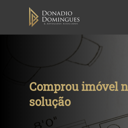
Skip
to
content
Comprou imóvel na
solução