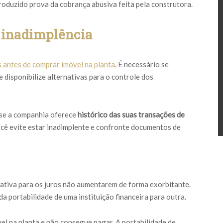
roduzido prova da cobrança abusiva feita pela construtora.
r inadimplência
s antes de comprar imóvel na planta
. É necessário se
disponibilize alternativas para o controle dos
e se a companhia oferece
histórico das suas transações de
ocê evite estar inadimplente e confronte documentos de
nativa para os juros não aumentarem de forma exorbitante.
a portabilidade de uma instituição financeira para outra.
l na planta e não consegue pagar. A portabilidade de