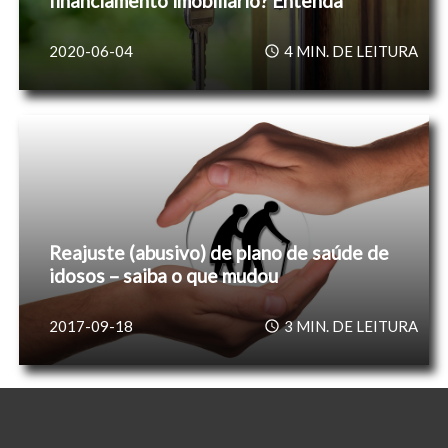
financiamento imobiliário? Entenda
2020-06-04
4
MIN. DE LEITURA
Reajuste (abusivo) de plano de saúde de
idosos – saiba o que mudou
2017-09-18
3
MIN. DE LEITURA