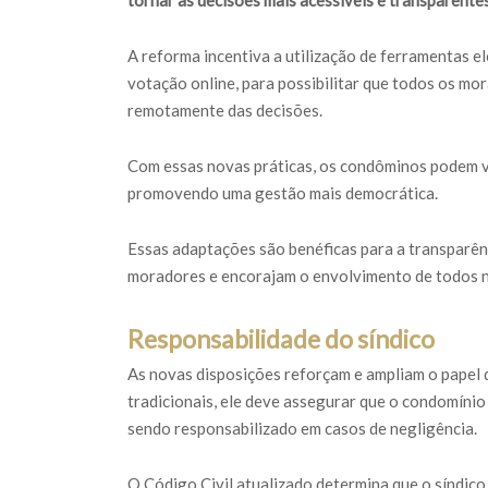
tornar as decisões mais acessíveis e transparente
A reforma incentiva a utilização de ferramentas e
votação online, para possibilitar que todos os mo
remotamente das decisões.
Com essas novas práticas, os condôminos podem v
promovendo uma gestão mais democrática.
Essas adaptações são benéficas para a transparênc
moradores e encorajam o envolvimento de todos na
Responsabilidade do síndico
As novas disposições reforçam e ampliam o papel d
tradicionais, ele deve assegurar que o condomínio
sendo responsabilizado em casos de negligência.
O Código Civil atualizado determina que o síndico