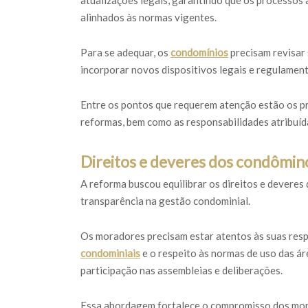
atualizações legais, garantindo que os processos 
alinhados às normas vigentes.
Para se adequar, os
condomínios
precisam revisar 
incorporar novos dispositivos legais e regulament
Entre os pontos que requerem atenção estão os pr
reformas, bem como as responsabilidades atribuída
Direitos e deveres dos condômin
A reforma buscou equilibrar os direitos e deveres
transparência na gestão condominial.
Os moradores precisam estar atentos às suas res
condominiais
e o respeito às normas de uso das ár
participação nas assembleias e deliberações.
Essa abordagem fortalece o compromisso dos mora