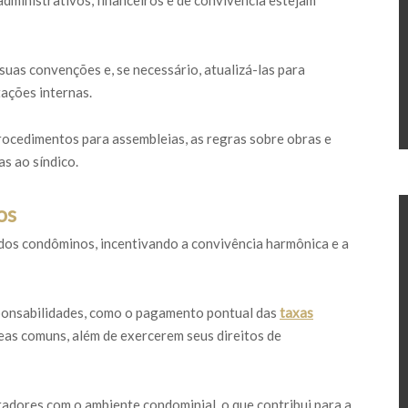
administrativos, financeiros e de convivência estejam
suas convenções e, se necessário, atualizá-las para
ações internas.
ocedimentos para assembleias, as regras sobre obras e
s ao síndico.
os
 dos condôminos, incentivando a convivência harmônica e a
ponsabilidades, como o pagamento pontual das
taxas
eas comuns, além de exercerem seus direitos de
dores com o ambiente condominial, o que contribui para a