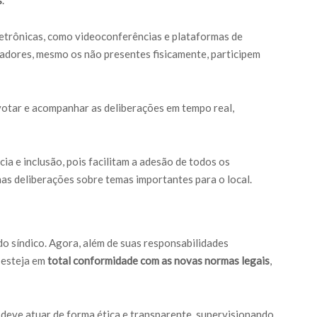
s
.
letrônicas, como videoconferências e plataformas de
radores, mesmo os não presentes fisicamente, participem
otar e acompanhar as deliberações em tempo real,
ia e inclusão, pois facilitam a adesão de todos os
s deliberações sobre temas importantes para o local.
o síndico. Agora, além de suas responsabilidades
 esteja em
total conformidade com as novas normas legais
,
 deve atuar de forma ética e transparente, supervisionando