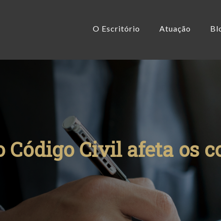
O Escritório
Atuação
Bl
 Código Civil afeta os 