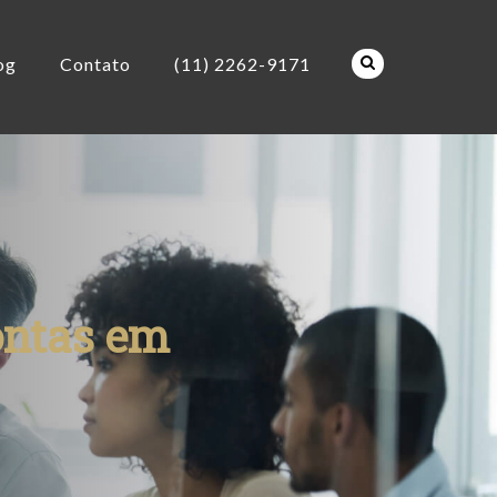
og
Contato
(11) 2262-9171
ontas em