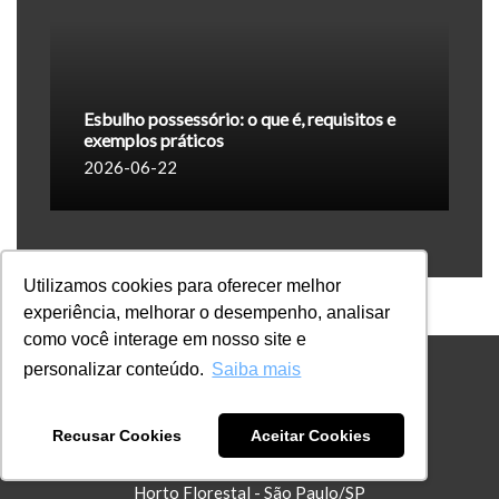
Esbulho possessório: o que é, requisitos e
exemplos práticos
2026-06-22
Utilizamos cookies para oferecer melhor
experiência, melhorar o desempenho, analisar
como você interage em nosso site e
personalizar conteúdo.
Saiba mais
ENDEREÇO
Recusar Cookies
Aceitar Cookies
Rua Mamud Rahd, 29 - Salas 2, 3 e 4
Horto Florestal - São Paulo/SP