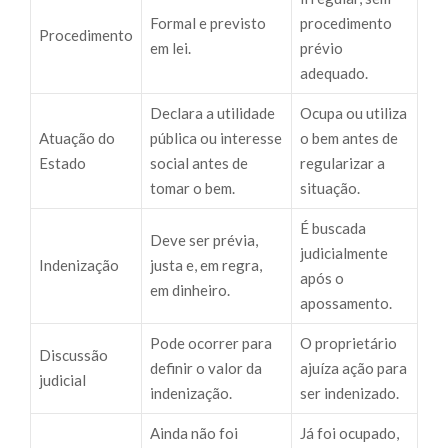
Formal e previsto
procedimento
Procedimento
em lei.
prévio
adequado.
Declara a utilidade
Ocupa ou utiliza
Atuação do
pública ou interesse
o bem antes de
Estado
social antes de
regularizar a
tomar o bem.
situação.
É buscada
Deve ser prévia,
judicialmente
Indenização
justa e, em regra,
após o
em dinheiro.
apossamento.
Pode ocorrer para
O proprietário
Discussão
definir o valor da
ajuíza ação para
judicial
indenização.
ser indenizado.
Ainda não foi
Já foi ocupado,