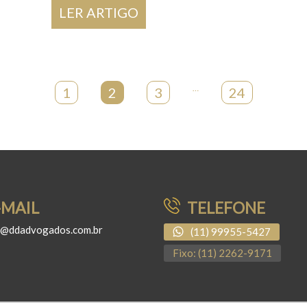
LER ARTIGO
1
2
3
…
24
-MAIL
TELEFONE
o@ddadvogados.com.br
(11) 99955-5427
Fixo: (11) 2262-9171