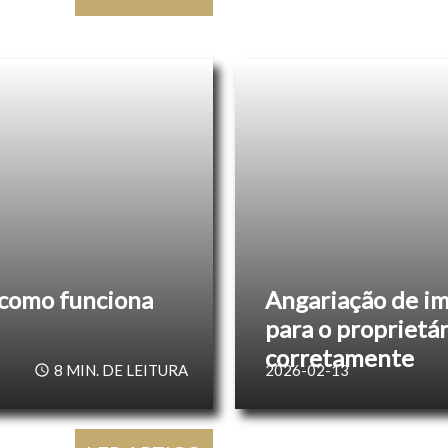
e como funciona
Angariação de im
para o proprietá
corretamente
8
MIN. DE LEITURA
2026-02-13