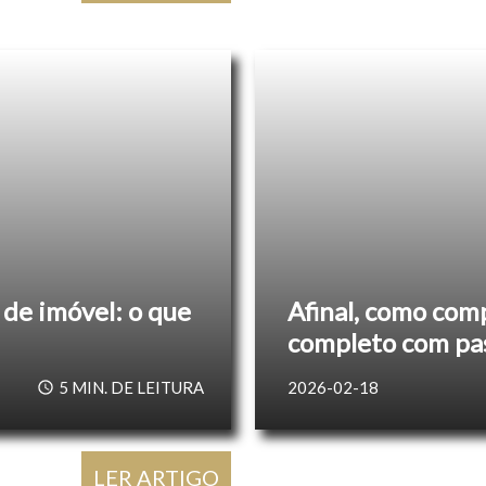
de imóvel: o que
Afinal, como com
completo com pas
5
MIN. DE LEITURA
2026-02-18
LER ARTIGO