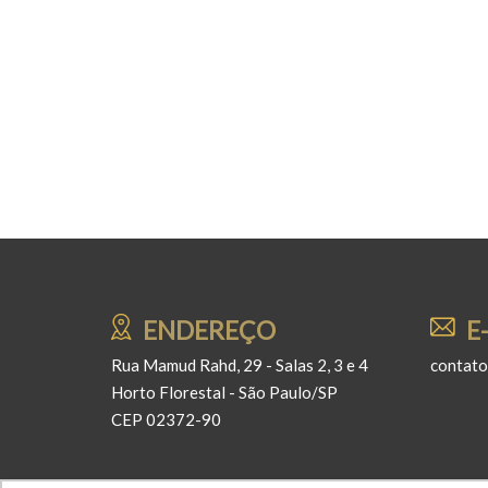
Navegação
por
posts
ENDEREÇO
E
Rua Mamud Rahd, 29 - Salas 2, 3 e 4
contat
Horto Florestal - São Paulo/SP
CEP 02372-90