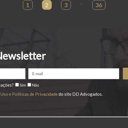
1
2
3
…
36
Newsletter
cações?
Sim
Não
Uso e Políticas de Privacidade
do site DD Advogados.