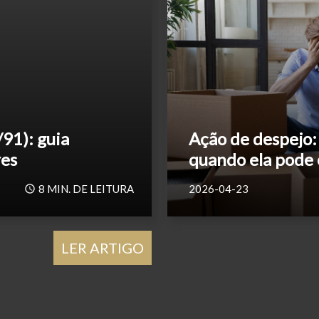
/91): guia
Ação de despejo:
res
quando ela pode 
8
MIN. DE LEITURA
2026-04-23
LER ARTIGO