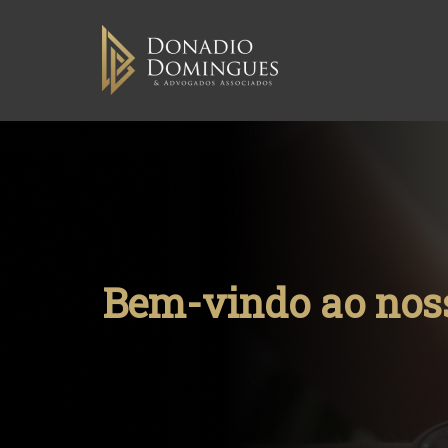
Skip
to
content
Bem-vindo ao noss