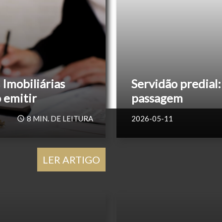
Imobiliárias
Servidão predial: 
o emitir
passagem
8
MIN. DE LEITURA
2026-05-11
LER ARTIGO