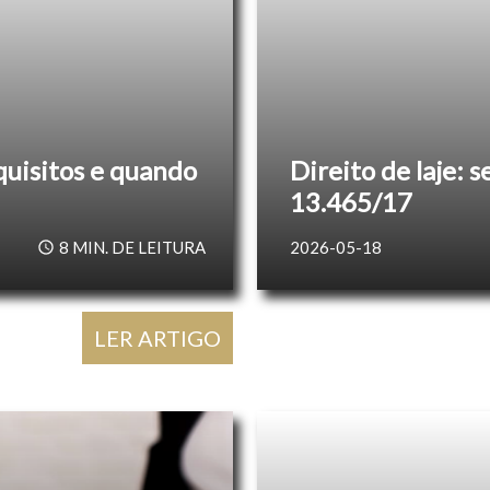
equisitos e quando
Direito de laje: s
13.465/17
8
MIN. DE LEITURA
2026-05-18
LER ARTIGO