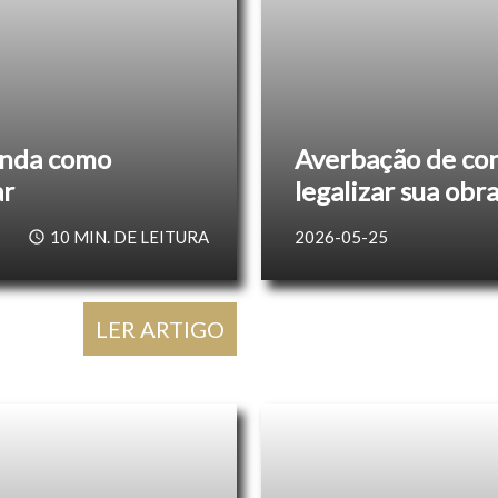
enda como
Averbação de con
ar
legalizar sua obr
10
MIN. DE LEITURA
2026-05-25
LER ARTIGO