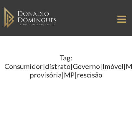
Skip
to
M
content
Tag:
Consumidor|distrato|Governo|Imóvel|
provisória|MP|rescisão