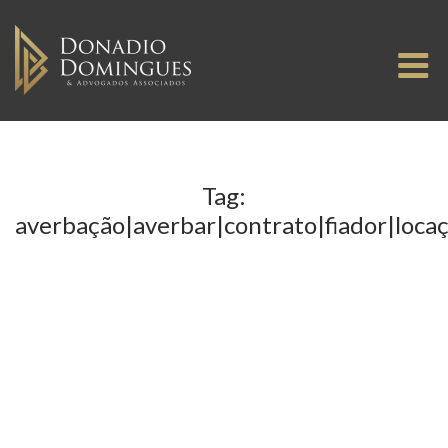
Skip
to
M
content
Tag:
averbação|averbar|contrato|fiador|loca