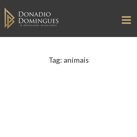
Skip
to
M
content
Tag:
animais