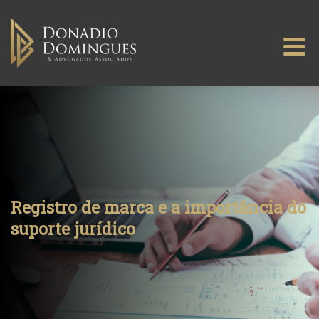
Skip
to
M
content
Registro de marca e a importância do
suporte jurídico