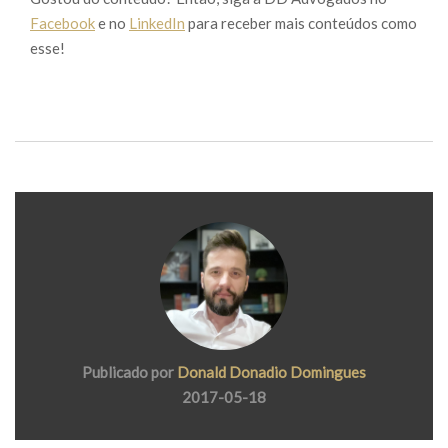
Facebook
e no
LinkedIn
para receber mais conteúdos como
esse!
Publicado por
Donald Donadio Domingues
2017-05-18