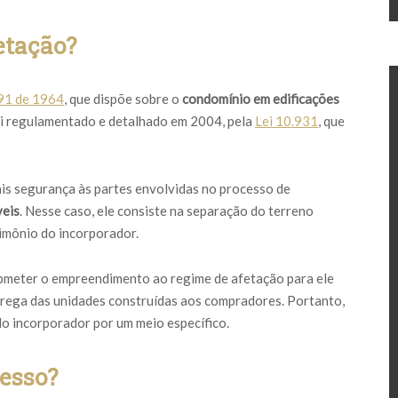
etação?
591 de 1964
, que dispõe sobre o
condomínio em edificações
foi regulamentado e detalhado em 2004, pela
Lei 10.931
, que
mais segurança às partes envolvidas no processo de
veis
. Nesse caso, ele consiste na separação do terreno
imônio do incorporador.
ubmeter o empreendimento ao regime de afetação para ele
ntrega das unidades construídas aos compradores. Portanto,
do incorporador por um meio específico.
esso?