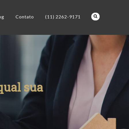
og
Contato
(11) 2262-9171
qual sua