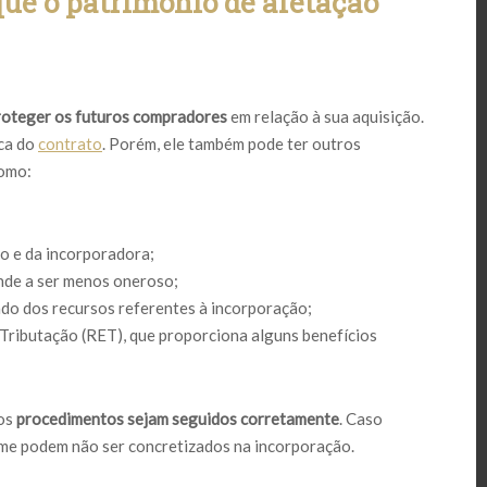
que o patrimônio de afetação
roteger os futuros compradores
em relação à sua aquisição.
ica do
contrato
. Porém, ele também pode ter outros
como:
o e da incorporadora;
ende a ser menos oneroso;
ado dos recursos referentes à incorporação;
 Tributação (RET), que proporciona alguns benefícios
 os
procedimentos sejam seguidos corretamente
. Caso
ime podem não ser concretizados na incorporação.