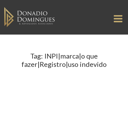
Skip
to
M
content
Tag:
INPI|marca|o que
fazer|Registro|uso indevido