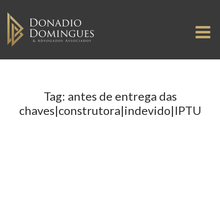
Skip
to
M
content
Tag:
antes de entrega das
chaves|construtora|indevido|IPTU