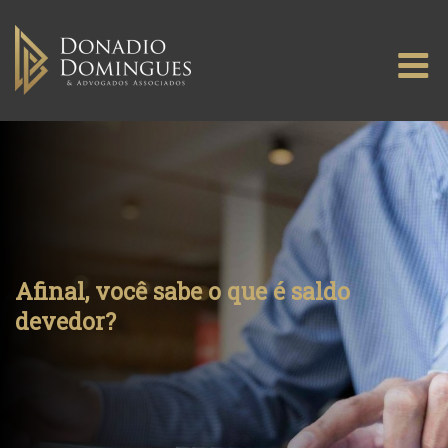
Skip
to
M
content
Afinal, você sabe o que é saldo
devedor?